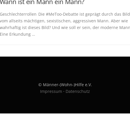
Wann ist ein Mann ein Mann?
Geschlechterrollen Die #MeToo-Debatte ist geprägt durch das Bild
vom allseits mächtigen, sexistischen, aggressiven Mann. Aber wie
wahrhaftig ist dieses Bild? Und wie soll er sein, der moderne Man
Eine Erkundung …
© Männer-(Wohn-)Hilfe e.V.
Impressum
·
Datenschutz