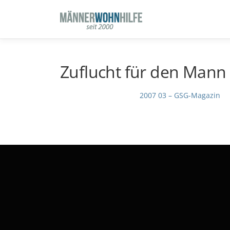
Zum
Inhalt
springen
Zuflucht für den Mann 
2007 03 – GSG-Magazin