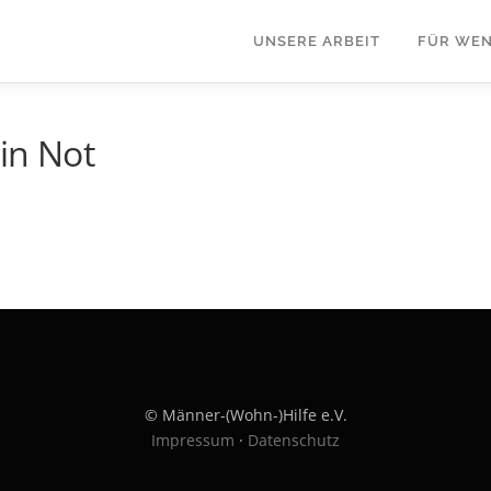
UNSERE ARBEIT
FÜR WEN
in Not
© Männer-(Wohn-)Hilfe e.V.
Impressum
·
Datenschutz